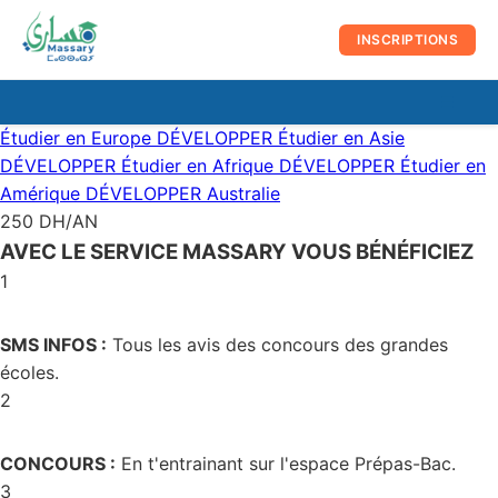
au
contenu
INSCRIPTIONS
☰
Men
Étudier en Europe
DÉVELOPPER
Étudier en Asie
prin
DÉVELOPPER
Étudier en Afrique
DÉVELOPPER
Étudier en
Amérique
DÉVELOPPER
Australie
250 DH/AN
AVEC LE SERVICE MASSARY VOUS BÉNÉFICIEZ
1
SMS INFOS :
Tous les avis des concours des grandes
écoles.
2
CONCOURS :
En t'entrainant sur l'espace Prépas-Bac.
3