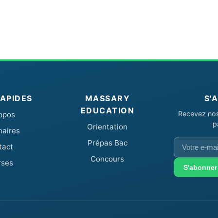
RAPIDES
MASSARY
S'
EDUCATION
Recevez nos 
opos
p
Orientation
naires
Votre
Prépas Bac
tact
e-
Concours
rses
mail
S'abonner