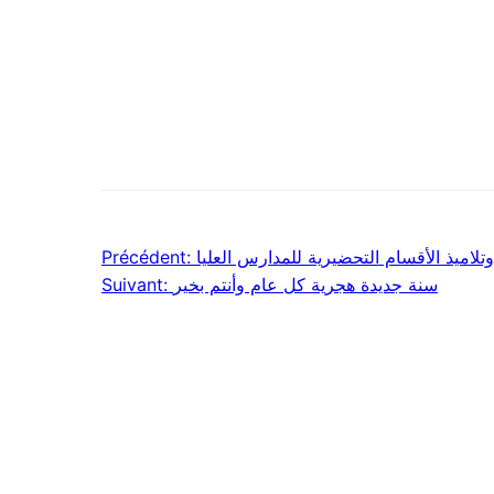
لاميذ الأقسام التحضيرية للمدارس العليا
Précédent:
Navigation
سنة جديدة هجرية كل عام وأنتم بخير
Suivant:
de
l’article