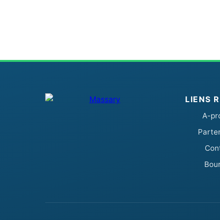
LIENS 
A-pr
Parte
Con
Bou