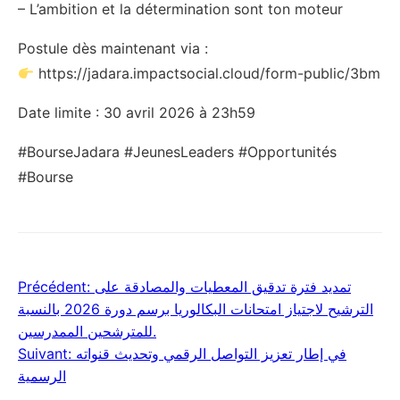
– L’ambition et la détermination sont ton moteur
Postule dès maintenant via :
https://jadara.impactsocial.cloud/form-public/3bm
Date limite : 30 avril 2026 à 23h59
#BourseJadara #JeunesLeaders #Opportunités
#Bourse
Précédent:
تمديد فترة تدقيق المعطيات والمصادقة على
Navigation
الترشيح لاجتياز امتحانات البكالوريا برسم دورة 2026 بالنسبة
de
للمترشحين الممدرسين.
Suivant:
في إطار تعزيز التواصل الرقمي وتحديث قنواته
l’article
الرسمية