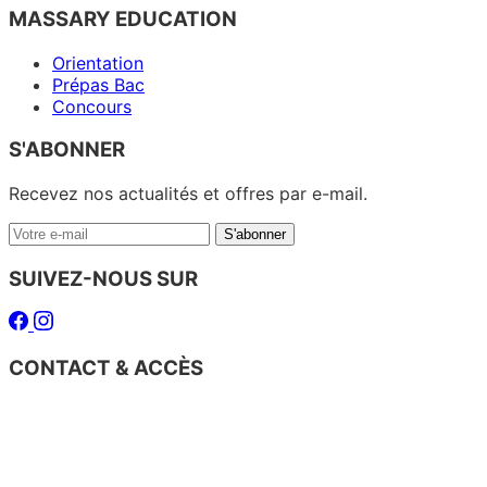
MASSARY EDUCATION
Orientation
Prépas Bac
Concours
S'ABONNER
Recevez nos actualités et offres par e-mail.
Votre
S'abonner
e-
mail
SUIVEZ-NOUS SUR
Facebook
Instagram
CONTACT & ACCÈS