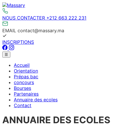
Aller
au
contenu
NOUS CONTACTER
+212 663 222 231
EMAIL
contact@massary.ma
INSCRIPTIONS
Facebook
Instagram
Menu
☰
principal
Accueil
Orientation
Prépas bac
concours
Bourses
Partenaires
Annuaire des ecoles
Contact
ANNUAIRE DES ECOLES