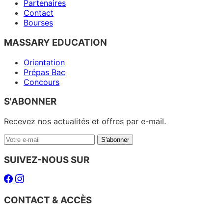
Partenaires
Contact
Bourses
MASSARY EDUCATION
Orientation
Prépas Bac
Concours
S'ABONNER
Recevez nos actualités et offres par e-mail.
Votre
S'abonner
e-
mail
SUIVEZ-NOUS SUR
Facebook
Instagram
CONTACT & ACCÈS