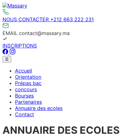
Aller
au
contenu
NOUS CONTACTER
+212 663 222 231
EMAIL
contact@massary.ma
INSCRIPTIONS
Facebook
Instagram
Menu
☰
principal
Accueil
Orientation
Prépas bac
concours
Bourses
Partenaires
Annuaire des ecoles
Contact
ANNUAIRE DES ECOLES