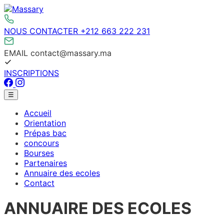
Aller
au
contenu
NOUS CONTACTER
+212 663 222 231
EMAIL
contact@massary.ma
INSCRIPTIONS
Facebook
Instagram
Menu
☰
principal
Accueil
Orientation
Prépas bac
concours
Bourses
Partenaires
Annuaire des ecoles
Contact
ANNUAIRE DES ECOLES