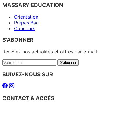
MASSARY EDUCATION
Orientation
Prépas Bac
Concours
S'ABONNER
Recevez nos actualités et offres par e-mail.
Votre
S'abonner
e-
mail
SUIVEZ-NOUS SUR
Facebook
Instagram
CONTACT & ACCÈS