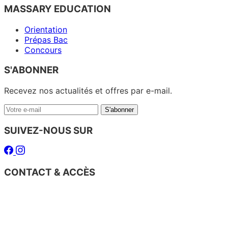
MASSARY EDUCATION
Orientation
Prépas Bac
Concours
S'ABONNER
Recevez nos actualités et offres par e-mail.
Votre
S'abonner
e-
mail
SUIVEZ-NOUS SUR
Facebook
Instagram
CONTACT & ACCÈS