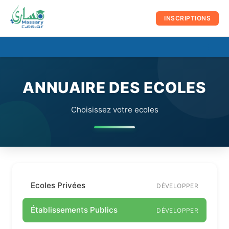
au
contenu
INSCRIPTIONS
☰
Men
prin
ANNUAIRE DES ECOLES
Choisissez votre ecoles
Ecoles Privées
DÉVELOPPER
Établissements Publics
DÉVELOPPER