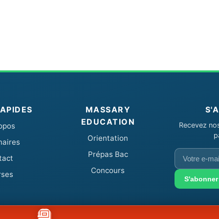
RAPIDES
MASSARY
S'
EDUCATION
Recevez nos 
opos
p
Orientation
naires
Votre
Prépas Bac
tact
e-
Concours
rses
mail
S'abonner