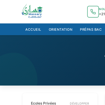
au
contenu
NOU
+21
ACCUEIL
ORIENTATION
PRÉPAS BAC
Ecoles Privées
DÉVELOPPER