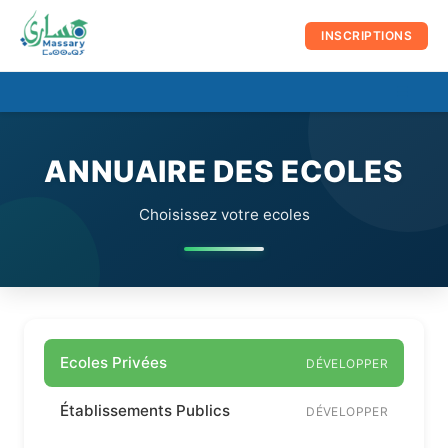
au
contenu
INSCRIPTIONS
☰
Men
prin
ANNUAIRE DES ECOLES
Choisissez votre ecoles
Ecoles Privées
DÉVELOPPER
Établissements Publics
DÉVELOPPER