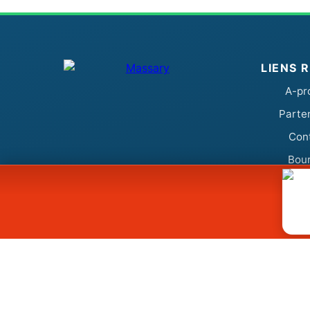
LIENS 
A-pr
Parte
Con
Bou
CONTACT & ACCÈS