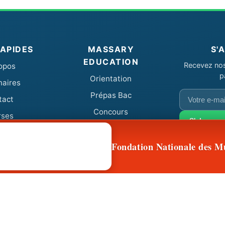
RAPIDES
MASSARY
S'
EDUCATION
Recevez nos 
opos
p
Orientation
naires
Votre
Prépas Bac
tact
e-
Concours
rses
mail
S'abonner
Fondation Nationale des M