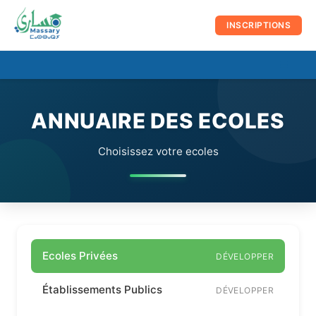
au
contenu
INSCRIPTIONS
☰
Men
prin
ANNUAIRE DES ECOLES
Choisissez votre ecoles
Ecoles Privées
DÉVELOPPER
Établissements Publics
DÉVELOPPER