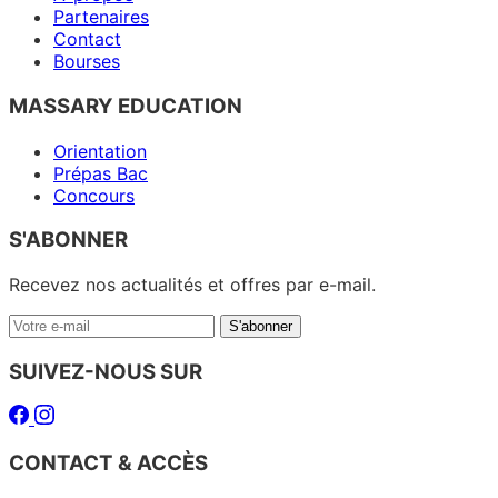
Partenaires
Contact
Bourses
MASSARY EDUCATION
Orientation
Prépas Bac
Concours
S'ABONNER
Recevez nos actualités et offres par e-mail.
Votre
S'abonner
e-
mail
SUIVEZ-NOUS SUR
Facebook
Instagram
CONTACT & ACCÈS