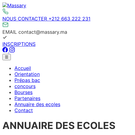
Aller
au
contenu
NOUS CONTACTER
+212 663 222 231
EMAIL
contact@massary.ma
INSCRIPTIONS
Facebook
Instagram
Menu
☰
principal
Accueil
Orientation
Prépas bac
concours
Bourses
Partenaires
Annuaire des ecoles
Contact
ANNUAIRE DES ECOLES