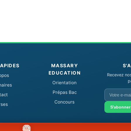
RAPIDES
MASSARY
S'
EDUCATION
Recevez nos 
opos
p
Orientation
naires
Votre
Prépas Bac
tact
e-
Concours
rses
mail
S'abonner