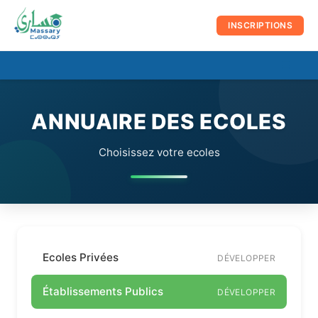
au
contenu
INSCRIPTIONS
☰
Men
prin
ANNUAIRE DES ECOLES
Choisissez votre ecoles
Ecoles Privées
DÉVELOPPER
Établissements Publics
DÉVELOPPER