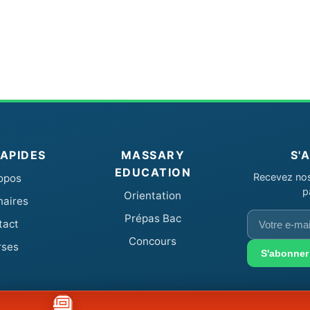
RAPIDES
MASSARY
S'
EDUCATION
Recevez nos 
opos
p
Orientation
naires
Votre
Prépas Bac
tact
e-
Concours
rses
mail
S'abonner