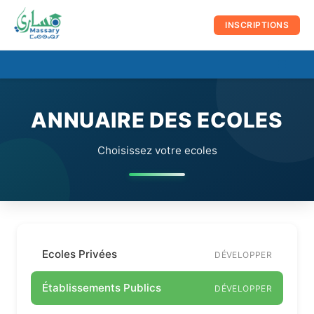
au
contenu
INSCRIPTIONS
☰
Men
prin
ANNUAIRE DES ECOLES
Choisissez votre ecoles
Ecoles Privées
DÉVELOPPER
Établissements Publics
DÉVELOPPER