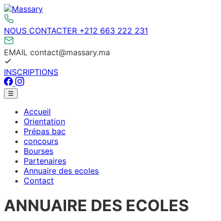
Aller
au
contenu
NOUS CONTACTER
+212 663 222 231
EMAIL
contact@massary.ma
INSCRIPTIONS
Facebook
Instagram
Menu
☰
principal
Accueil
Orientation
Prépas bac
concours
Bourses
Partenaires
Annuaire des ecoles
Contact
ANNUAIRE DES ECOLES