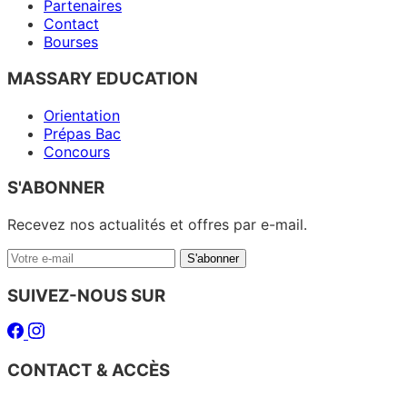
Partenaires
Contact
Bourses
MASSARY EDUCATION
Orientation
Prépas Bac
Concours
S'ABONNER
Recevez nos actualités et offres par e-mail.
Votre
S'abonner
e-
mail
SUIVEZ-NOUS SUR
Facebook
Instagram
CONTACT & ACCÈS