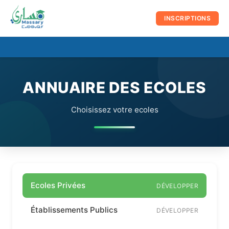
au
contenu
INSCRIPTIONS
☰
Men
prin
ANNUAIRE DES ECOLES
Choisissez votre ecoles
Ecoles Privées
DÉVELOPPER
Établissements Publics
DÉVELOPPER