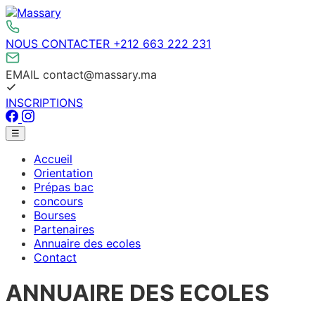
Aller
au
contenu
NOUS CONTACTER
+212 663 222 231
EMAIL
contact@massary.ma
INSCRIPTIONS
Facebook
Instagram
Menu
☰
principal
Accueil
Orientation
Prépas bac
concours
Bourses
Partenaires
Annuaire des ecoles
Contact
ANNUAIRE DES ECOLES