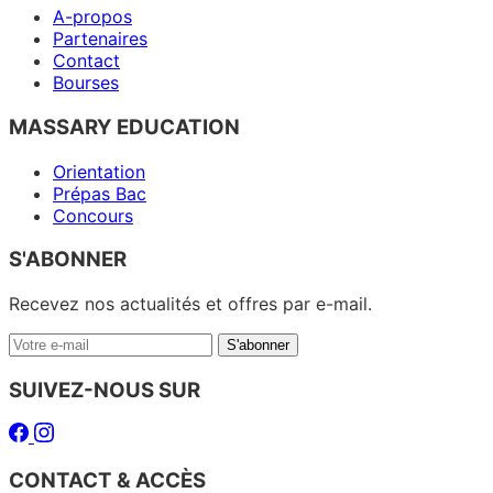
A-propos
Partenaires
Contact
Bourses
MASSARY EDUCATION
Orientation
Prépas Bac
Concours
S'ABONNER
Recevez nos actualités et offres par e-mail.
Votre
S'abonner
e-
mail
SUIVEZ-NOUS SUR
Facebook
Instagram
CONTACT & ACCÈS