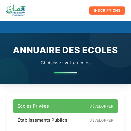
au
contenu
INSCRIPTIONS
☰
Men
prin
ANNUAIRE DES ECOLES
Choisissez votre ecoles
Ecoles Privées
DÉVELOPPER
Établissements Publics
DÉVELOPPER