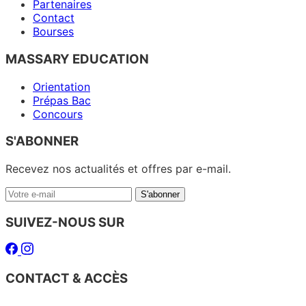
Partenaires
Contact
Bourses
MASSARY EDUCATION
Orientation
Prépas Bac
Concours
S'ABONNER
Recevez nos actualités et offres par e-mail.
Votre
S'abonner
e-
mail
SUIVEZ-NOUS SUR
Facebook
Instagram
CONTACT & ACCÈS