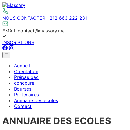
Aller
au
contenu
NOUS CONTACTER
+212 663 222 231
EMAIL
contact@massary.ma
INSCRIPTIONS
Facebook
Instagram
Menu
☰
principal
Accueil
Orientation
Prépas bac
concours
Bourses
Partenaires
Annuaire des ecoles
Contact
ANNUAIRE DES ECOLES