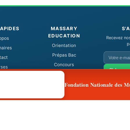
RAPIDES
MASSARY
S'
EDUCATION
Recevez nos 
opos
p
Orientation
naires
Votre
Prépas Bac
tact
e-
Concours
rses
mail
S'abonner
Fondation Nationale des M