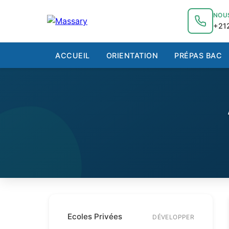
au
contenu
NOU
+212
ACCUEIL
ORIENTATION
PRÉPAS BAC
Ecoles Privées
DÉVELOPPER