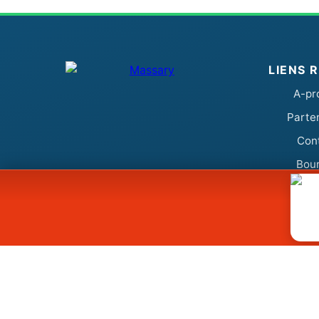
LIENS 
A-pr
Parte
Con
Bou
CONTACT & ACCÈS