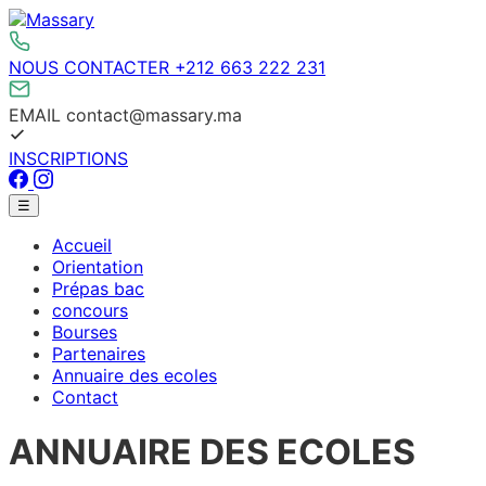
Aller
au
contenu
NOUS CONTACTER
+212 663 222 231
EMAIL
contact@massary.ma
INSCRIPTIONS
Facebook
Instagram
Menu
☰
principal
Accueil
Orientation
Prépas bac
concours
Bourses
Partenaires
Annuaire des ecoles
Contact
ANNUAIRE DES ECOLES