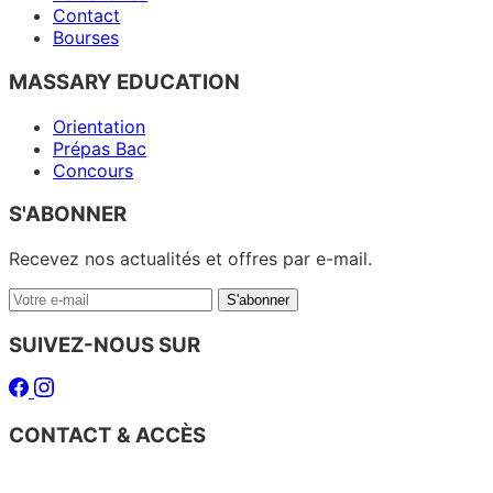
Contact
Bourses
MASSARY EDUCATION
Orientation
Prépas Bac
Concours
S'ABONNER
Recevez nos actualités et offres par e-mail.
Votre
S'abonner
e-
mail
SUIVEZ-NOUS SUR
Facebook
Instagram
CONTACT & ACCÈS