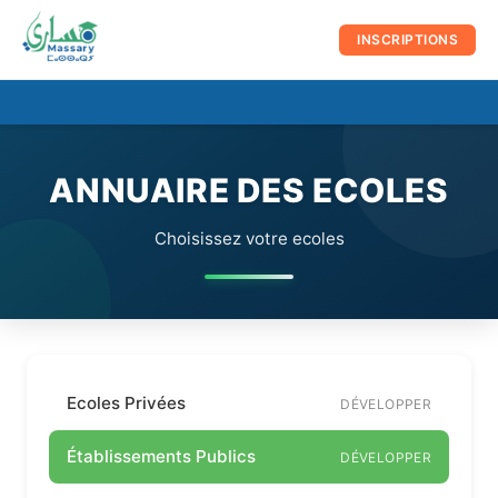
au
contenu
INSCRIPTIONS
☰
Men
prin
ANNUAIRE DES ECOLES
Choisissez votre ecoles
Ecoles Privées
DÉVELOPPER
Établissements Publics
DÉVELOPPER