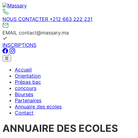
Aller
au
contenu
NOUS CONTACTER
+212 663 222 231
EMAIL
contact@massary.ma
INSCRIPTIONS
Facebook
Instagram
Menu
☰
principal
Accueil
Orientation
Prépas bac
concours
Bourses
Partenaires
Annuaire des ecoles
Contact
ANNUAIRE DES ECOLES