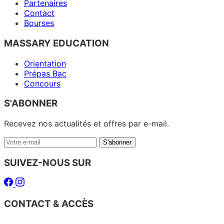
Partenaires
Contact
Bourses
MASSARY EDUCATION
Orientation
Prépas Bac
Concours
S'ABONNER
Recevez nos actualités et offres par e-mail.
Votre
S'abonner
e-
mail
SUIVEZ-NOUS SUR
Facebook
Instagram
CONTACT & ACCÈS