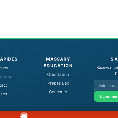
RAPIDES
MASSARY
S'
EDUCATION
Recevez nos 
opos
p
Orientation
naires
Votre
Prépas Bac
tact
e-
Concours
rses
mail
S'abonner