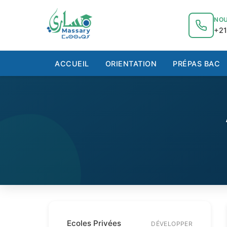
au
contenu
NOU
+21
ACCUEIL
ORIENTATION
PRÉPAS BAC
Ecoles Privées
DÉVELOPPER