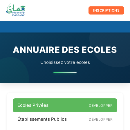
au
contenu
INSCRIPTIONS
☰
Men
prin
ANNUAIRE DES ECOLES
Choisissez votre ecoles
Ecoles Privées
DÉVELOPPER
Établissements Publics
DÉVELOPPER