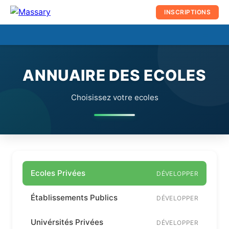
au
INSCRIPTIONS
contenu
☰
Men
prin
ANNUAIRE DES ECOLES
Choisissez votre ecoles
Ecoles Privées
DÉVELOPPER
Établissements Publics
DÉVELOPPER
Univérsités Privées
DÉVELOPPER