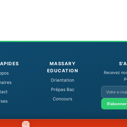
RAPIDES
MASSARY
S'
EDUCATION
Recevez nos 
opos
p
Orientation
naires
Votre
Prépas Bac
tact
e-
Concours
rses
mail
S'abonner