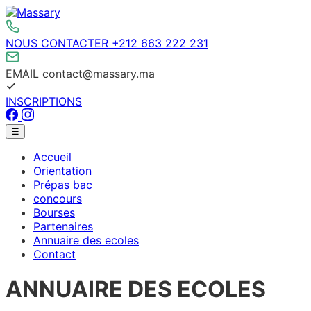
Aller
au
contenu
NOUS CONTACTER
+212 663 222 231
EMAIL
contact@massary.ma
INSCRIPTIONS
Facebook
Instagram
Menu
☰
principal
Accueil
Orientation
Prépas bac
concours
Bourses
Partenaires
Annuaire des ecoles
Contact
ANNUAIRE DES ECOLES