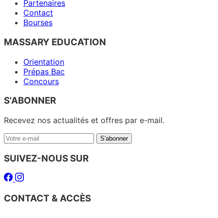
Partenaires
Contact
Bourses
MASSARY EDUCATION
Orientation
Prépas Bac
Concours
S'ABONNER
Recevez nos actualités et offres par e-mail.
Votre
S'abonner
e-
mail
SUIVEZ-NOUS SUR
Facebook
Instagram
CONTACT & ACCÈS