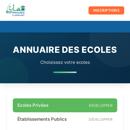
au
contenu
INSCRIPTIONS
☰
Men
prin
ANNUAIRE DES ECOLES
Choisissez votre ecoles
Ecoles Privées
DÉVELOPPER
Établissements Publics
DÉVELOPPER