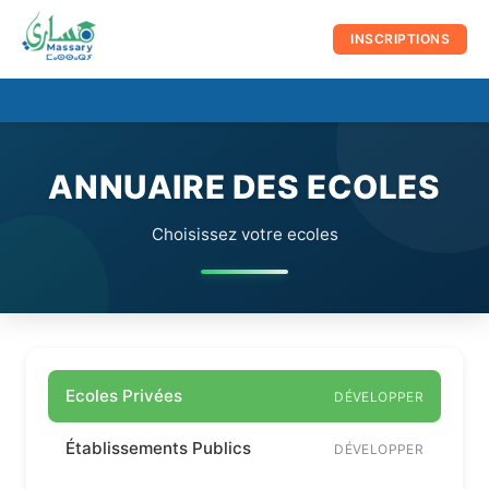
au
contenu
INSCRIPTIONS
☰
Men
prin
ANNUAIRE DES ECOLES
Choisissez votre ecoles
Ecoles Privées
DÉVELOPPER
Établissements Publics
DÉVELOPPER