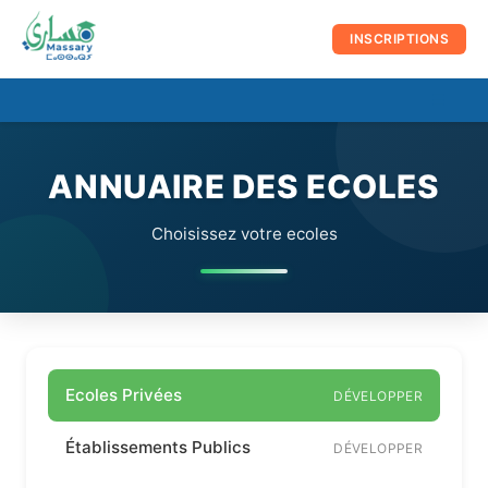
au
contenu
INSCRIPTIONS
☰
Men
prin
ANNUAIRE DES ECOLES
Choisissez votre ecoles
Ecoles Privées
DÉVELOPPER
Établissements Publics
DÉVELOPPER