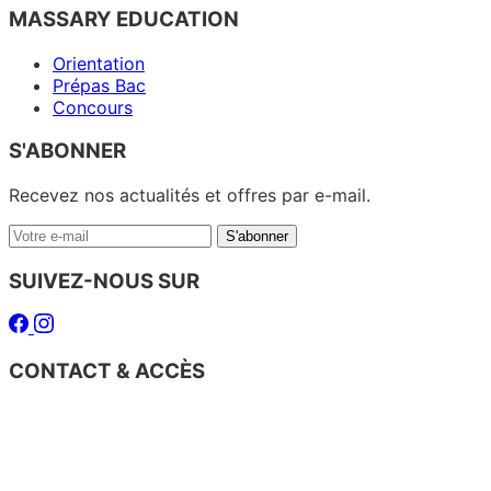
MASSARY EDUCATION
Orientation
Prépas Bac
Concours
S'ABONNER
Recevez nos actualités et offres par e-mail.
Votre
S'abonner
e-
mail
SUIVEZ-NOUS SUR
Facebook
Instagram
CONTACT & ACCÈS