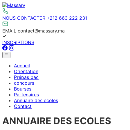
Aller
au
contenu
NOUS CONTACTER
+212 663 222 231
EMAIL
contact@massary.ma
INSCRIPTIONS
Facebook
Instagram
Menu
☰
principal
Accueil
Orientation
Prépas bac
concours
Bourses
Partenaires
Annuaire des ecoles
Contact
ANNUAIRE DES ECOLES