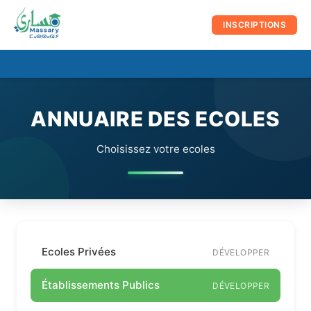
au
contenu
INSCRIPTIONS
☰
Men
prin
ANNUAIRE DES ECOLES
Choisissez votre ecoles
Ecoles Privées
DÉVELOPPER
Établissements Publics
DÉVELOPPER