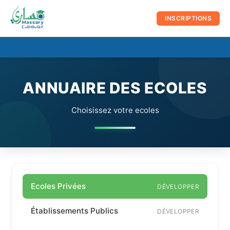
au
contenu
INSCRIPTIONS
☰
Men
prin
ANNUAIRE DES ECOLES
Choisissez votre ecoles
Ecoles Privées
DÉVELOPPER
Établissements Publics
DÉVELOPPER