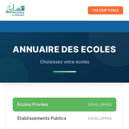
au
contenu
INSCRIPTIONS
☰
Men
prin
ANNUAIRE DES ECOLES
Choisissez votre ecoles
Ecoles Privées
DÉVELOPPER
Établissements Publics
DÉVELOPPER