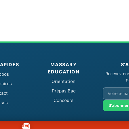
RAPIDES
MASSARY
S'
EDUCATION
Recevez nos 
opos
p
Orientation
naires
Votre
Prépas Bac
tact
e-
Concours
rses
mail
S'abonner