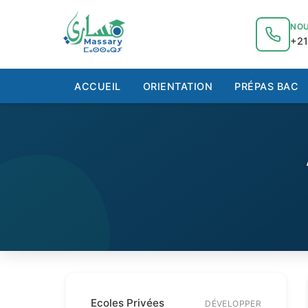
au
contenu
NOU
+21
ACCUEIL
ORIENTATION
PRÉPAS BAC
Ecoles Privées
DÉVELOPPER