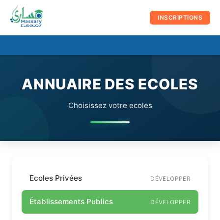
au
contenu
INSCRIPTIONS
☰
Men
prin
ANNUAIRE DES ECOLES
Choisissez votre ecoles
Ecoles Privées
DÉVELOPPER
Établissements Publics
DÉVELOPPER