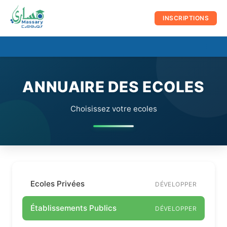
au
contenu
INSCRIPTIONS
☰
Men
prin
ANNUAIRE DES ECOLES
Choisissez votre ecoles
Ecoles Privées
DÉVELOPPER
Établissements Publics
DÉVELOPPER