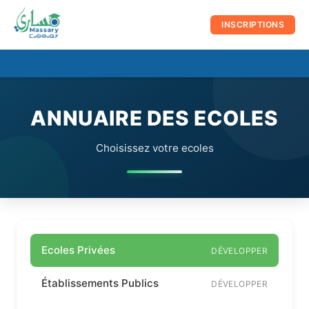
au
contenu
INSCRIPTIONS
☰
Men
prin
ANNUAIRE DES ECOLES
Choisissez votre ecoles
Ecoles Privées
DÉVELOPPER
Établissements Publics
DÉVELOPPER