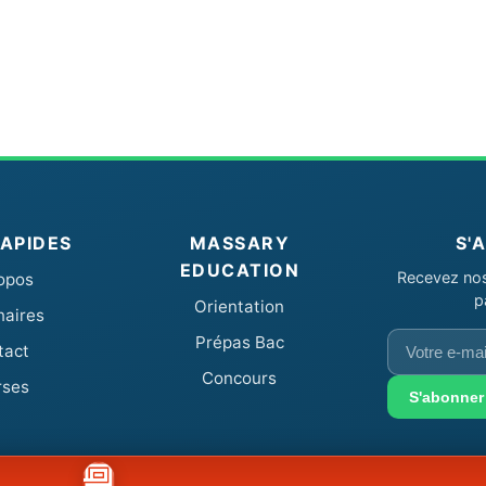
RAPIDES
MASSARY
S'
EDUCATION
Recevez nos 
opos
p
Orientation
naires
Votre
Prépas Bac
tact
e-
Concours
rses
mail
S'abonner