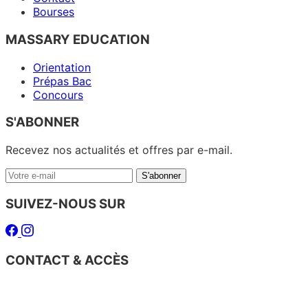
Bourses
MASSARY EDUCATION
Orientation
Prépas Bac
Concours
S'ABONNER
Recevez nos actualités et offres par e-mail.
Votre
S'abonner
e-
mail
SUIVEZ-NOUS SUR
Facebook
Instagram
CONTACT & ACCÈS