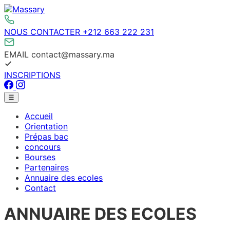
Aller
au
contenu
NOUS CONTACTER
+212 663 222 231
EMAIL
contact@massary.ma
INSCRIPTIONS
Facebook
Instagram
Menu
☰
principal
Accueil
Orientation
Prépas bac
concours
Bourses
Partenaires
Annuaire des ecoles
Contact
ANNUAIRE DES ECOLES