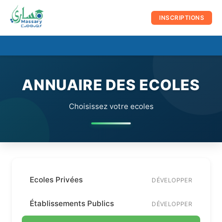
au
contenu
INSCRIPTIONS
☰
Men
prin
ANNUAIRE DES ECOLES
Choisissez votre ecoles
Ecoles Privées
DÉVELOPPER
Établissements Publics
DÉVELOPPER