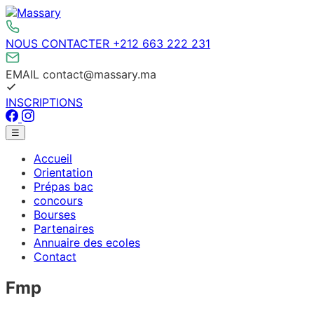
Aller
au
contenu
NOUS CONTACTER
+212 663 222 231
EMAIL
contact@massary.ma
INSCRIPTIONS
Facebook
Instagram
Menu
☰
principal
Accueil
Orientation
Prépas bac
concours
Bourses
Partenaires
Annuaire des ecoles
Contact
Fmp