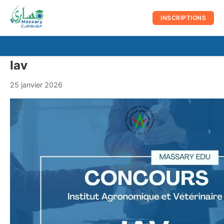
au
contenu
INSCRIPTIONS
☰
Men
Iav
prin
25 janvier 2026