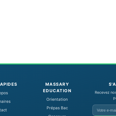
RAPIDES
MASSARY
S'
EDUCATION
Recevez nos 
opos
p
Orientation
naires
Votre
Prépas Bac
tact
e-