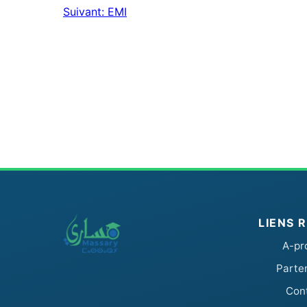
Suivant:
EMI
de
l’article
LIENS 
A-pr
Parte
Con