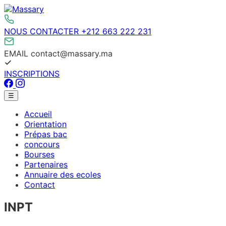
Aller
au
contenu
NOUS CONTACTER
+212 663 222 231
EMAIL
contact@massary.ma
INSCRIPTIONS
Facebook
Instagram
Menu
☰
principal
Accueil
Orientation
Prépas bac
concours
Bourses
Partenaires
Annuaire des ecoles
Contact
INPT