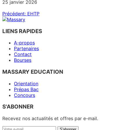
25 janvier 2026
Navigation
Précédent:
EHTP
de
l’article
LIENS RAPIDES
A-propos
Partenaires
Contact
Bourses
MASSARY EDUCATION
Orientation
Prépas Bac
Concours
S'ABONNER
Recevez nos actualités et offres par e-mail.
Votre
S'abonner