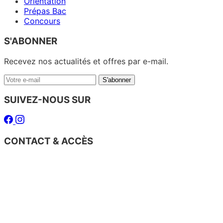
Orientation
Prépas Bac
Concours
S'ABONNER
Recevez nos actualités et offres par e-mail.
Votre
S'abonner
e-
mail
SUIVEZ-NOUS SUR
Facebook
Instagram
CONTACT & ACCÈS