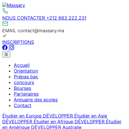
Aller
au
contenu
NOUS CONTACTER
+212 663 222 231
EMAIL
contact@massary.ma
INSCRIPTIONS
Facebook
Instagram
Menu
☰
principal
Accueil
Orientation
Prépas bac
concours
Bourses
Partenaires
Annuaire des ecoles
Contact
Étudier en Europe
DÉVELOPPER
Étudier en Asie
DÉVELOPPER
Étudier en Afrique
DÉVELOPPER
Étudier
en Amérique
DÉVELOPPER
Australie